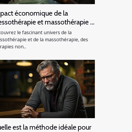
pact économique de la
essothérapie et massothérapie :
e analyse de l'industrie du bien-
ouvrez le fascinant univers de la
re
ssothérapie et de la massothérapie, des
rapies non...
elle est la méthode idéale pour