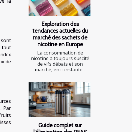
ve, la
Exploration des
tendances actuelles du
marché des sachets de
 sont
nicotine en Europe
 faut
La consommation de
index
nicotine a toujours suscité
ux de
de vifs débats et son
marché, en constante...
urces
. Par
fruits
isses
Guide complet sur
l'élimination des PFAS