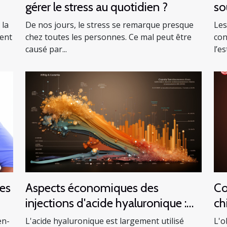
gérer le stress au quotidien ?
so
 la
De nos jours, le stress se remarque presque
Les
ment
chez toutes les personnes. Ce mal peut être
con
causé par...
l’e
les
Aspects économiques des
Co
injections d'acide hyaluronique :
ch
Analyse du coût et du bénéfice
Tu
en-
L'acide hyaluronique est largement utilisé
L'o