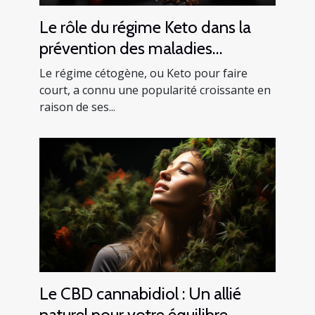
Le rôle du régime Keto dans la
prévention des maladies
cardiaques
Le régime cétogène, ou Keto pour faire
court, a connu une popularité croissante en
raison de ses...
Le CBD cannabidiol : Un allié
naturel pour votre équilibre