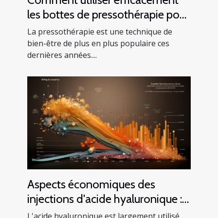
les bottes de pressothérapie pour
améliorer votre santé
La pressothérapie est une technique de
bien-être de plus en plus populaire ces
dernières années....
Aspects économiques des
injections d'acide hyaluronique :
Analyse du coût et du bénéfice
L'acide hyaluronique est largement utilisé