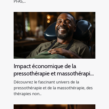
PFAS,...
Impact économique de la
pressothérapie et massothérapie :
une analyse de l'industrie du
Découvrez le fascinant univers de la
bien-être
pressothérapie et de la massothérapie, des
thérapies non...