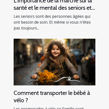
L'importance de la marche sur la
santé et le mental des seniors et
comment le faire en toute
Les seniors sont des personnes âgées qui
sécurité
ont besoin de soin. Et même si vous n'êtes
pas toujours...
Comment transporter le bébé à
vélo ?
Les promenades à vélo en famille sont