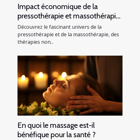
Impact économique de la
pressothérapie et massothérapie :
une analyse de l'industrie du
Découvrez le fascinant univers de la
bien-être
pressothérapie et de la massothérapie, des
thérapies non...
En quoi le massage est-il
bénéfique pour la santé ?