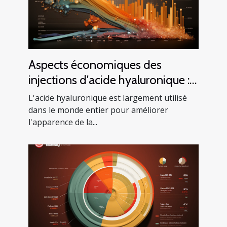
Aspects économiques des
injections d'acide hyaluronique :
Analyse du coût et du bénéfice
L'acide hyaluronique est largement utilisé
dans le monde entier pour améliorer
l'apparence de la...