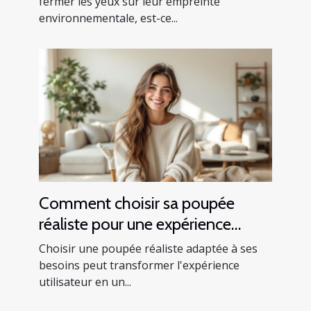
d’instruments
fermer les yeux sur leur empreinte
environnementale, est-ce...
Comment choisir sa poupée
réaliste pour une expérience
optimale ?
Choisir une poupée réaliste adaptée à ses
besoins peut transformer l'expérience
utilisateur en un...