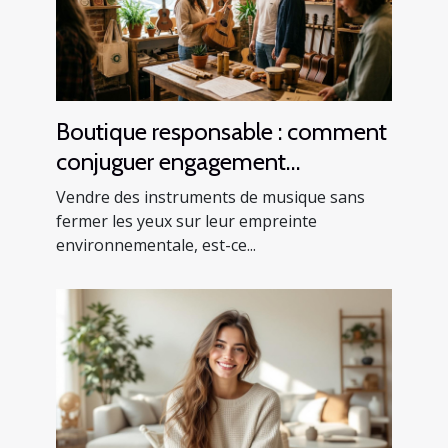
Boutique responsable : comment
conjuguer engagement
écologique et vente
Vendre des instruments de musique sans
d’instruments
fermer les yeux sur leur empreinte
environnementale, est-ce...