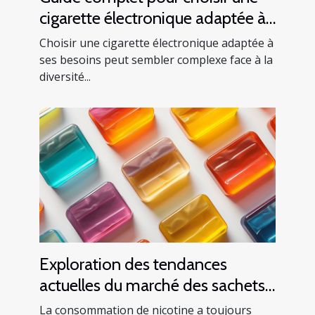
cigarette électronique adaptée à
vos besoins
Choisir une cigarette électronique adaptée à
ses besoins peut sembler complexe face à la
diversité...
Exploration des tendances
actuelles du marché des sachets
de nicotine en Europe
La consommation de nicotine a toujours