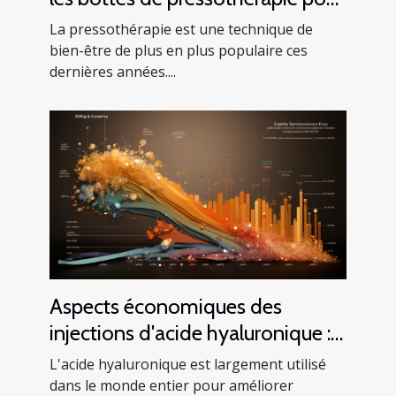
améliorer votre santé
La pressothérapie est une technique de
bien-être de plus en plus populaire ces
dernières années....
Aspects économiques des
injections d'acide hyaluronique :
Analyse du coût et du bénéfice
L'acide hyaluronique est largement utilisé
dans le monde entier pour améliorer