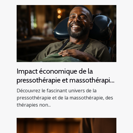
Impact économique de la
pressothérapie et massothérapie :
une analyse de l'industrie du
Découvrez le fascinant univers de la
bien-être
pressothérapie et de la massothérapie, des
thérapies non...