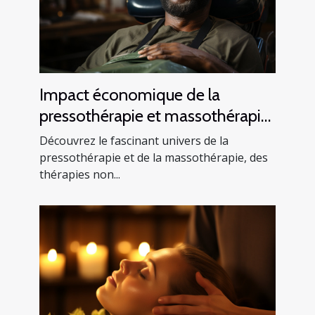
Impact économique de la
pressothérapie et massothérapie :
une analyse de l'industrie du
Découvrez le fascinant univers de la
bien-être
pressothérapie et de la massothérapie, des
thérapies non...