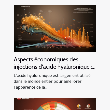
Aspects économiques des
injections d'acide hyaluronique :
Analyse du coût et du bénéfice
L'acide hyaluronique est largement utilisé
dans le monde entier pour améliorer
l'apparence de la...