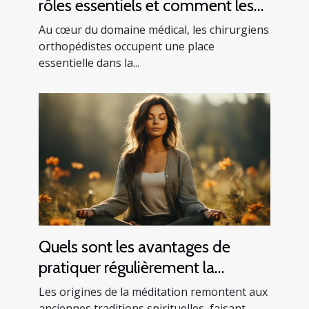
rôles essentiels et comment les
trouver
Au cœur du domaine médical, les chirurgiens
orthopédistes occupent une place
essentielle dans la...
Quels sont les avantages de
pratiquer régulièrement la
méditation ?
Les origines de la méditation remontent aux
anciennes traditions spirituelles, faisant