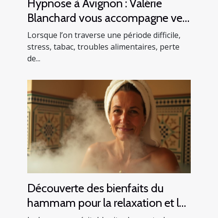
Hypnose à Avignon : Valérie
Blanchard vous accompagne vers
le mieux-être
Lorsque l’on traverse une période difficile,
stress, tabac, troubles alimentaires, perte
de...
Découverte des bienfaits du
hammam pour la relaxation et la
santé