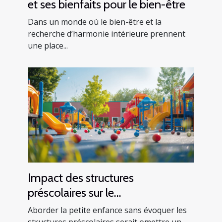
et ses bienfaits pour le bien-être
Dans un monde où le bien-être et la
recherche d’harmonie intérieure prennent
une place...
Impact des structures
préscolaires sur le
développement précoce des
Aborder la petite enfance sans évoquer les
structures préscolaires serait omettre un