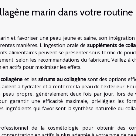
llagène marin dans votre routine
arin et favoriser une peau jeune et saine, son intégration
érentes manières. L'ingestion orale de
suppléments de coll
nts alimentaires peuvent se présenter sous forme de poud
ement, selon les recommandations du fabricant. Veillez à ch
en actifs pour maximiser les effets.
 collagène
et les
sérums au collagène
sont des options effi
s aident à hydrater et à renforcer la peau de l'extérieur. Po
e peau propre, généralement deux fois par jour, lors de 
r garantir une efficacité maximale, privilégiez les for
s ingrédients qui favorisent la synthèse naturelle du coll
ofessionnel de la cosmétologie pour obtenir des con
concentration en actifs la plus adaptée à votre type de pea