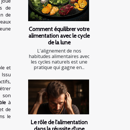
e joue
us de
on de
iveaux
jeune
Comment équilibrer votre
alimentation avec le cycle
de la lune
L'alignement de nos
habitudes alimentaires avec
les cycles naturels est une
pratique qui gagne en...
le et
Issu
tifs,
étrer
s son
ble
à
et de
ns le
Le rôle de l'alimentation
dans la réussite d'une