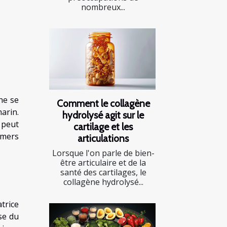
nombreux...
he se
Comment le collagène
arin.
hydrolysé agit sur le
 peut
cartilage et les
 mers
articulations
Lorsque l'on parle de bien-
être articulaire et de la
santé des cartilages, le
collagène hydrolysé...
trice
èse du