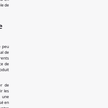
le de
e
 peu
al de
rents
ce de
oduit
er de
ir les
, une
sé en