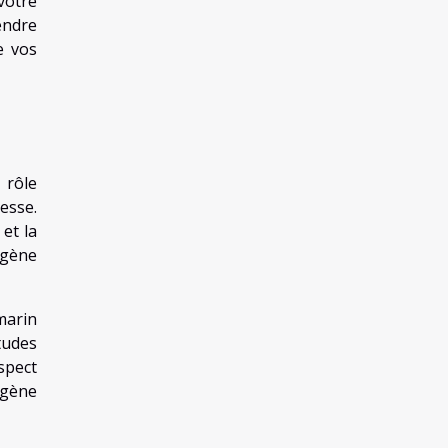
votre
endre
e vos
 rôle
esse.
 et la
agène
marin
tudes
aspect
agène