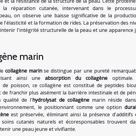
ée et la résistance de la structure de la peau. Cette protéin
la réparation cutanée, intervenant dans le process
la peau, on observe une baisse significative de la producti
 l'élasticité et la formation de rides. La préservation des n
ntenir l'intégrité structurelle de la peau et une apparence 
agène marin
 le
collagène marin
se distingue par une pureté remarquab
risant ainsi une
absorption du collagène
optimale. 
 de poisson, ce collagène est constitué de peptides bioac
 de franchir plus aisément la barrière intestinale et de pén
 qualité de l'
hydrolysat de collagène
marin réside dan
l'environnement, le positionnant comme une option
dura
gène
est préservée, éliminant ainsi la présence d'additifs 
 soins cutanés naturels et écoresponsables trouvent da
tenir une peau jeune et vivifiante.