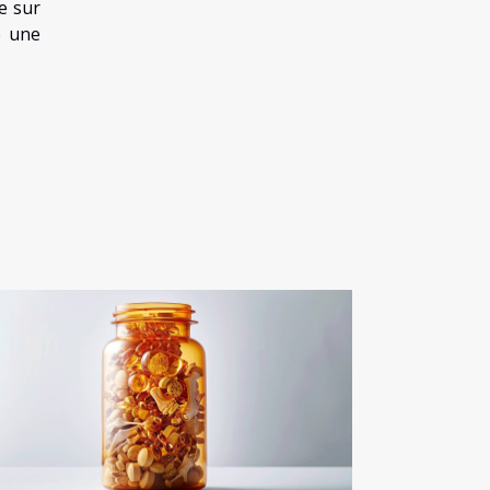
e sur
e une