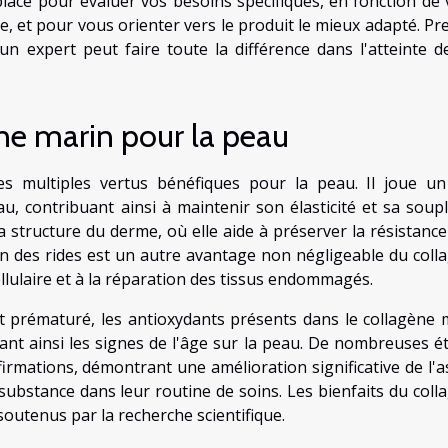
lacé pour évaluer vos besoins spécifiques, en fonction de 
e, et pour vous orienter vers le produit le mieux adapté. Pr
un expert peut faire toute la différence dans l'atteinte d
ène marin pour la peau
s multiples vertus bénéfiques pour la peau. Il joue un
u, contribuant ainsi à maintenir son élasticité et sa soupl
la structure du derme, où elle aide à préserver la résistance
ion des rides est un autre avantage non négligeable du coll
ellulaire et à la réparation des tissus endommagés.
t prématuré, les antioxydants présents dans le collagène 
ssant ainsi les signes de l'âge sur la peau. De nombreuses é
affirmations, démontrant une amélioration significative de l'
 substance dans leur routine de soins. Les bienfaits du coll
soutenus par la recherche scientifique.