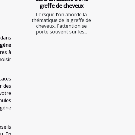
greffe de cheveux
Lorsque l'on aborde la
thématique de la greffe de
cheveux, l'attention se
porte souvent sur les...
 dans
agène
res à
oisir
caces
ur des
votre
mules
agène
seils
u. En