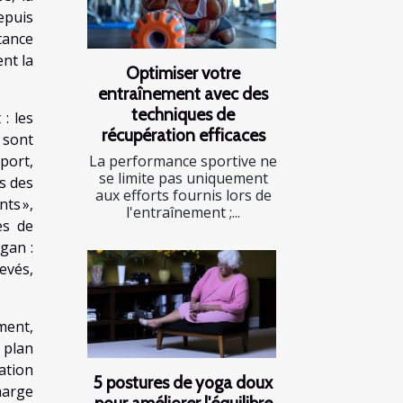
epuis
rtance
nt la
Optimiser votre
entraînement avec des
techniques de
: les
récupération efficaces
s sont
port,
La performance sportive ne
se limite pas uniquement
s des
aux efforts fournis lors de
ts »,
l'entraînement ;...
es de
gan :
evés,
ment,
 plan
ation
5 postures de yoga doux
harge
pour améliorer l'équilibre