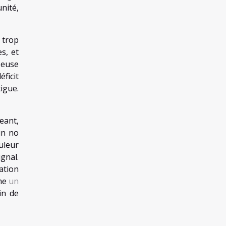
nité,
a trop
s, et
seuse
ficit
igue.
geant,
in no
uleur
ignal.
ation
mme
un
fin de