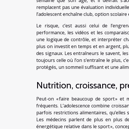
semaine que son âge, et il devrait s’a
remplacent pas une évaluation individuelle,
l’adolescent enchaîne club, option scolaire
Le risque, c’est aussi celui de l’engr
performance, les vidéos et les comparais
une logique de contrôle, et interpréter cha
plus on investit en temps et en argent, plu
des signaux. Les entraîneurs le savent, les
toujours celle où l’on s’entraîne le plus, c
protégés, un sommeil suffisant et une ali
Nutrition, croissance, pre
Peut-on « faire beaucoup de sport » et m
fréquents. L’adolescence combine croissan
parfois restrictions alimentaires, qu’elles
Les médecins parlent de plus en plus de l
énergétique relative dans le sport », conce