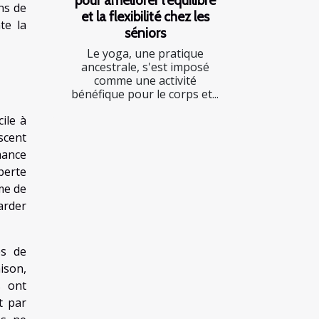
ns de
et la flexibilité chez les
te la
séniors
Le yoga, une pratique
ancestrale, s'est imposé
comme une activité
bénéfique pour le corps et...
ile à
scent
mance
perte
ome de
arder
és de
ison,
s ont
t par