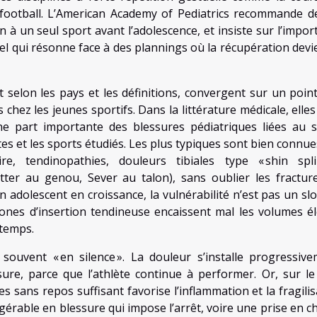
e football. L’American Academy of Pediatrics recommande d
on à un seul sport avant l’adolescence, et insiste sur l’impo
l qui résonne face à des plannings où la récupération devie
t selon les pays et les définitions, convergent sur un point 
 chez les jeunes sportifs. Dans la littérature médicale, elle
 part importante des blessures pédiatriques liées au s
tes et les sports étudiés. Les plus typiques sont bien connue
re, tendinopathies, douleurs tibiales type « shin splin
tter au genou, Sever au talon), sans oublier les fractur
 adolescent en croissance, la vulnérabilité n’est pas un slo
 zones d’insertion tendineuse encaissent mal les volumes él
 temps.
souvent « en silence ». La douleur s’installe progressive
ure, parce que l’athlète continue à performer. Or, sur le
s sans repos suffisant favorise l’inflammation et la fragilis
gérable en blessure qui impose l’arrêt, voire une prise en c