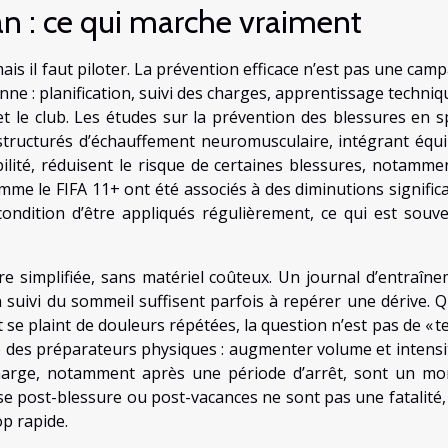
lan : ce qui marche vraiment
mais il faut piloter. La prévention efficace n’est pas une ca
nne : planification, suivi des charges, apprentissage techniq
le et le club. Les études sur la prévention des blessures en 
tructurés d’échauffement neuromusculaire, intégrant équil
bilité, réduisent le risque de certaines blessures, notamme
mme le FIFA 11+ ont été associés à des diminutions significa
ondition d’être appliqués régulièrement, ce qui est souve
re simplifiée, sans matériel coûteux. Un journal d’entraîne
un suivi du sommeil suffisent parfois à repérer une dérive. 
t se plaint de douleurs répétées, la question n’est pas de « te
ue des préparateurs physiques : augmenter volume et intensi
charge, notamment après une période d’arrêt, sont un m
ise post-blessure ou post-vacances ne sont pas une fatalité,
op rapide.