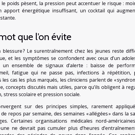
 le poids pèsent, la pression peut accentuer le risque : moi
n apport énergétique insuffisant, un cocktail qui augmen
istante.
mot que l’on évite
 blessure ? Le surentraînement chez les jeunes reste diffic
nique, et les symptômes se confondent avec ceux d’un adole
rit un ensemble de signaux d’alerte : baisse de perfor
mmeil, fatigue qui ne passe pas, infections à répétition, 
s les cas les plus marqués, les cliniciens parlent de « syndr
 concepts discutés mais utiles, parce qu’ils obligent à reg
, stress scolaire et pression sociale.
onvergent sur des principes simples, rarement appliqu
 de repos par semaine, des semaines « allégées » dans la sa
es. Certaines organisations médicales nord-américaine
eune ne devrait pas cumuler plus d’heures d’entraînemen