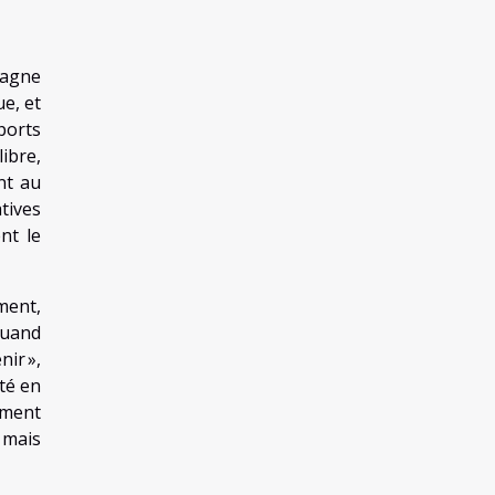
mpagne
ue, et
sports
ibre,
nt au
tives
nt le
ment,
Quand
nir »,
té en
oment
 mais