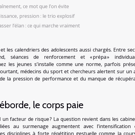
aînement, ce mot que l’on évite
issance, pression : le trio explosif
sser l’élan : ce qui marche vraiment
 et les calendriers des adolescents aussi chargés. Entre sec
nd, séances de renforcement et « prépa » individual
 chez les jeunes s’installe comme une norme, parfois prés
ourtant, médecins du sport et chercheurs alertent sur un 
 de la pression de performance et du manque de récupéra
borde, le corps paie
l un facteur de risque ? La question revient dans les cabine
liées au surmenage augmentent avec l’intensification 
s disciplines à forte répétition gestuelle comme la cours