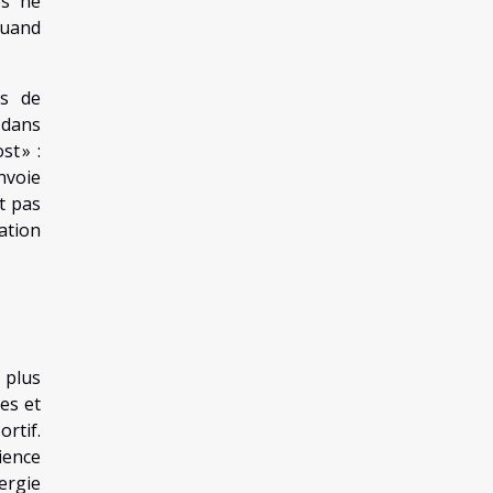
es ne
 quand
es de
 dans
t » :
envoie
t pas
ration
 plus
es et
rtif.
ience
ergie