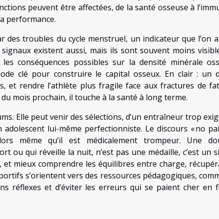
onctions peuvent être affectées, de la santé osseuse à l’immu
la performance.
 par des troubles du cycle menstruel, un indicateur que l’on 
signaux existent aussi, mais ils sont souvent moins visible
 les conséquences possibles sur la densité minérale os
ode clé pour construire le capital osseux. En clair : un dé
, et rendre l’athlète plus fragile face aux fractures de fat
u mois prochain, il touche à la santé à long terme.
ums. Elle peut venir des sélections, d’un entraîneur trop exi
 adolescent lui-même perfectionniste. Le discours « no pa
 alors même qu’il est médicalement trompeur. Une do
rt ou qui réveille la nuit, n’est pas une médaille, c’est un s
nt, et mieux comprendre les équilibres entre charge, récupér
 sportifs s’orientent vers des ressources pédagogiques, co
bons réflexes et d’éviter les erreurs qui se paient cher en 