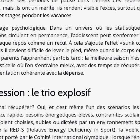
ccorder des périodes de pause dans l’année. Ces repèr
 mais ils ont un mérite, ils rendent visible l’excès, surtout
 et stages pendant les vacances.
enage psychologique. Dans un univers où les statistiqu
ons circulent en permanence, l’adolescent peut s’enfermer
que repos comme un recul. À cela s’ajoute l’effet « sunk cos
s il devient difficile de lever le pied, même quand le corps 
 parents l’apprennent parfois tard : la meilleure saison n’es
’est celle où l’on s’entraîne mieux, avec des temps de récupé
mentation cohérente avec la dépense.
ssion : le trio explosif
al récupérer ? Oui, et c’est même l’un des scénarios les
ce rapide, besoins énergétiques élevés, contraintes scolair
 soient choisies, subies ou dictées par un environnement spo
a RED-S (Relative Energy Deficiency in Sport), la « défic
pt porté par le Comité international olympique : lorsque l’én