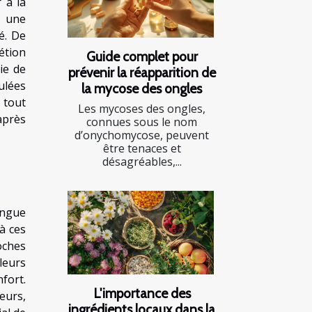
 à la
e une
é. De
étion
Guide complet pour
ie de
prévenir la réapparition de
ulées
la mycose des ongles
 tout
Les mycoses des ongles,
après
connues sous le nom
d’onychomycose, peuvent
être tenaces et
désagréables,...
ingue
à ces
oches
 leurs
fort.
L'importance des
eurs,
ingrédients locaux dans la