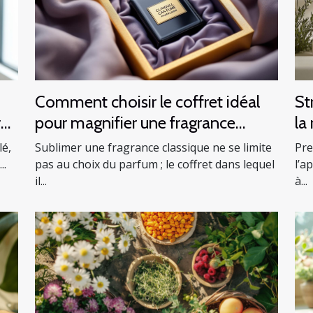
Comment choisir le coffret idéal
St
r
pour magnifier une fragrance
la
classique ?
lé,
Sublimer une fragrance classique ne se limite
Pre
..
pas au choix du parfum ; le coffret dans lequel
l’a
il...
à...