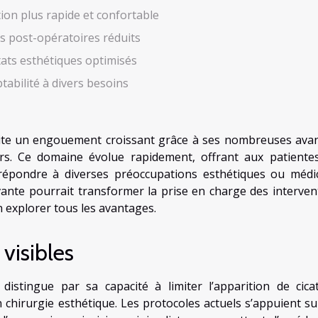
ion plus rapide et confortable
s post-opératoires réduits
tats esthétiques optimisés
tabilité à divers besoins
cite un engouement croissant grâce à ses nombreuses ava
rs. Ce domaine évolue rapidement, offrant aux patiente
 répondre à diverses préoccupations esthétiques ou médic
nte pourrait transformer la prise en charge des interven
n explorer tous les avantages.
 visibles
istingue par sa capacité à limiter l’apparition de cicat
hirurgie esthétique. Les protocoles actuels s’appuient su