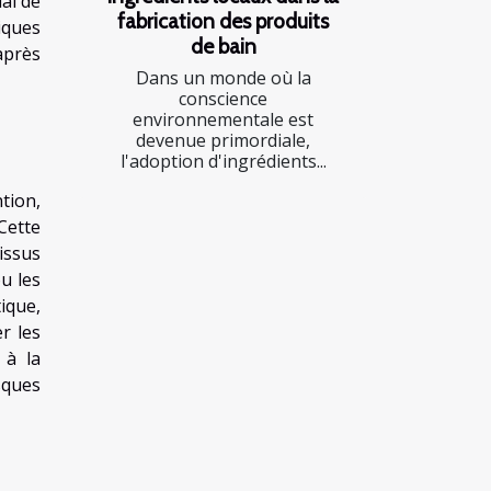
al de
fabrication des produits
iques
de bain
après
Dans un monde où la
conscience
environnementale est
devenue primordiale,
l'adoption d'ingrédients...
tion,
Cette
issus
u les
ique,
r les
 à la
sques