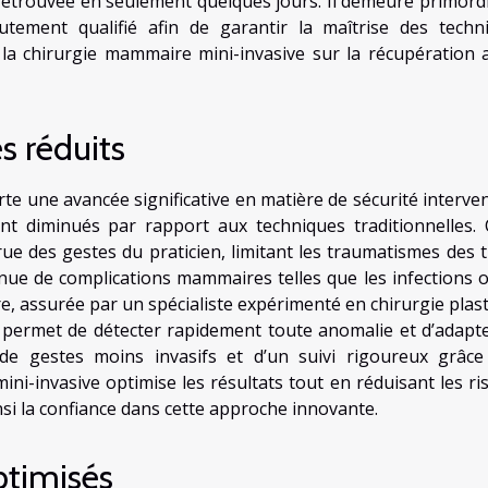
etrouvée en seulement quelques jours. Il demeure primordi
autement qualifié afin de garantir la maîtrise des techn
 la chirurgie mammaire mini-invasive sur la récupération 
s réduits
e une avancée significative en matière de sécurité interven
nt diminués par rapport aux techniques traditionnelles. 
ue des gestes du praticien, limitant les traumatismes des t
nue de complications mammaires telles que les infections o
, assurée par un spécialiste expérimenté en chirurgie plast
 permet de détecter rapidement toute anomalie et d’adapte
n de gestes moins invasifs et d’un suivi rigoureux grâce
mini-invasive optimise les résultats tout en réduisant les ri
nsi la confiance dans cette approche innovante.
ptimisés